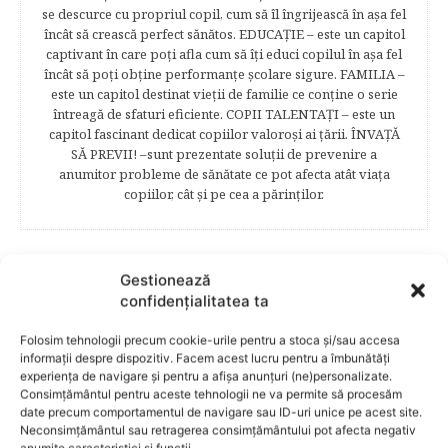
se descurce cu propriul copil, cum să îl îngrijească în aşa fel
încât să crească perfect sănătos. EDUCAŢIE – este un capitol
captivant în care poţi afla cum să îţi educi copilul în aşa fel
încât să poţi obţine performanţe şcolare sigure. FAMILIA –
este un capitol destinat vieţii de familie ce conţine o serie
întreagă de sfaturi eficiente. COPII TALENTAŢI – este un
capitol fascinant dedicat copiilor valoroși ai țării. ÎNVAŢĂ
SĂ PREVII! –sunt prezentate soluţii de prevenire a
anumitor probleme de sănătate ce pot afecta atât viaţa
copiilor, cât şi pe cea a părinţilor.
Gestionează
RELATED POSTS
confidențialitatea ta
Folosim tehnologii precum cookie-urile pentru a stoca și/sau accesa
informații despre dispozitiv. Facem acest lucru pentru a îmbunătăți
experiența de navigare și pentru a afișa anunțuri (ne)personalizate.
Consimțământul pentru aceste tehnologii ne va permite să procesăm
date precum comportamentul de navigare sau ID-uri unice pe acest site.
Neconsimțământul sau retragerea consimțământului pot afecta negativ