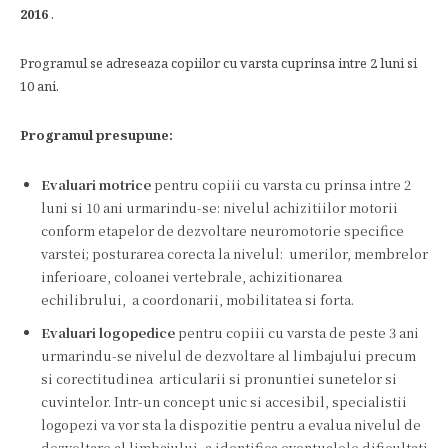
2016
.
Programul se adreseaza copiilor cu varsta cuprinsa intre 2 luni si
10 ani.
Programul presupune:
Evaluari motrice
pentru copiii cu varsta cu prinsa intre 2
luni si 10 ani urmarindu-se: nivelul achizitiilor motorii
conform etapelor de dezvoltare neuromotorie specifice
varstei; posturarea corecta la nivelul: umerilor, membrelor
inferioare, coloanei vertebrale, achizitionarea
echilibrului, a coordonarii, mobilitatea si forta.
Evaluari logopedice
pentru copiii cu varsta de peste 3 ani
urmarindu-se nivelul de dezvoltare al limbajului precum
si corectitudinea articularii si pronuntiei sunetelor si
cuvintelor. Intr-un concept unic si accesibil, specialistii
logopezi va vor sta la dispozitie pentru a evalua nivelul de
dezvoltare al limbajului, a identifica eventualele dificultati