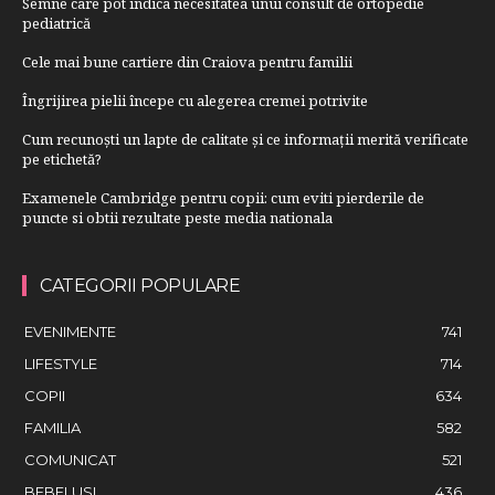
Semne care pot indica necesitatea unui consult de ortopedie
pediatrică
Cele mai bune cartiere din Craiova pentru familii
Îngrijirea pielii începe cu alegerea cremei potrivite
Cum recunoști un lapte de calitate și ce informații merită verificate
pe etichetă?
Examenele Cambridge pentru copii: cum eviti pierderile de
puncte si obtii rezultate peste media nationala
CATEGORII POPULARE
EVENIMENTE
741
LIFESTYLE
714
COPII
634
FAMILIA
582
COMUNICAT
521
BEBELUSI
436