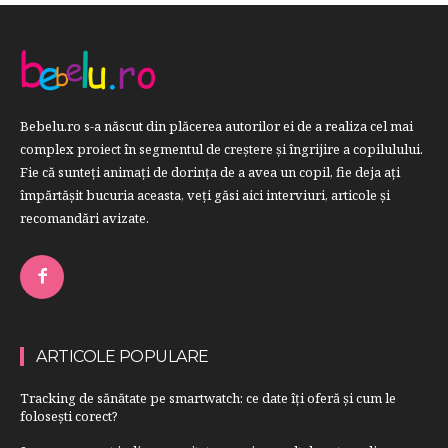
Bebelu.ro s-a născut din plăcerea autorilor ei de a realiza cel mai
complex proiect în segmentul de creştere şi îngrijire a copilulului.
Fie că sunteţi animaţi de dorinţa de a avea un copil, fie deja aţi
împărtăşit bucuria aceasta, veți găsi aici interviuri, articole şi
recomandări avizate.
ARTICOLE POPULARE
Tracking de sănătate pe smartwatch: ce date îți oferă și cum le
folosești corect?