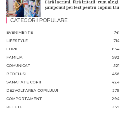
Fără lacrimi, fără iritații: cum alegi
șamponul perfect pentru copilul tău
CATEGORII POPULARE
EVENIMENTE
741
LIFESTYLE
714
COPII
634
FAMILIA
582
COMUNICAT
521
BEBELUSI
436
SANATATE COPII
424
DEZVOLTAREA COPILULUI
379
COMPORTAMENT
294
RETETE
259