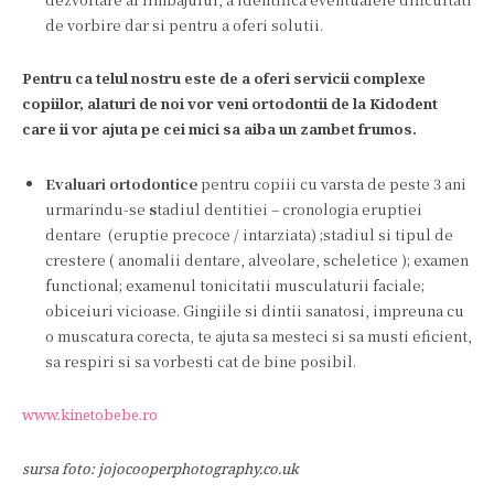
de vorbire dar si pentru a oferi solutii.
Pentru ca telul nostru este de a oferi servicii complexe
copiilor, alaturi de noi vor veni ortodontii de la Kidodent
care ii vor ajuta pe cei mici sa aiba un zambet frumos.
Evaluari ortodontice
pentru copiii cu varsta de peste 3 ani
urmarindu-se
s
tadiul dentitiei – cronologia eruptiei
dentare (eruptie precoce / intarziata) ;stadiul si tipul de
crestere ( anomalii dentare, alveolare, scheletice ); examen
functional; examenul tonicitatii musculaturii faciale;
obiceiuri vicioase. Gingiile si dintii sanatosi, impreuna cu
o muscatura corecta, te ajuta sa mesteci si sa musti eficient,
sa respiri si sa vorbesti cat de bine posibil.
www.kinetobebe.ro
sursa foto: jojocooperphotography.co.uk