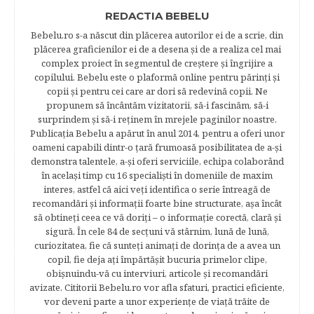
REDACTIA BEBELU
Bebelu.ro s-a născut din plăcerea autorilor ei de a scrie, din
plăcerea graficienilor ei de a desena şi de a realiza cel mai
complex proiect în segmentul de creştere şi îngrijire a
copilului. Bebelu este o plaformă online pentru părinţi şi
copii şi pentru cei care ar dori să redevină copii. Ne
propunem să încântăm vizitatorii, să-i fascinăm, să-i
surprindem şi să-i reţinem în mrejele paginilor noastre.​
Publicația Bebelu a apărut în anul 2014, pentru a oferi unor
oameni capabili dintr-o ţară frumoasă posibilitatea de a-şi
demonstra talentele, a-şi oferi serviciile, echipa colaborând
în acelaşi timp cu 16 specialişti în domeniile de maxim
interes, astfel că aici veţi identifica o serie întreagă de
recomandări şi informaţii foarte bine structurate, aşa încât
să obtineţi ceea ce vă doriţi – o informaţie corectă, clară şi
sigură. În cele 84 de secțuni vă stârnim, lună de lună,
curiozitatea, fie că sunteţi animaţi de dorinţa de a avea un
copil, fie deja aţi împărtăşit bucuria primelor clipe,
obişnuindu-vă cu interviuri, articole şi recomandări
avizate. Cititorii Bebelu.ro vor afla sfaturi, practici eficiente,
vor deveni parte a unor experienţe de viaţă trăite de