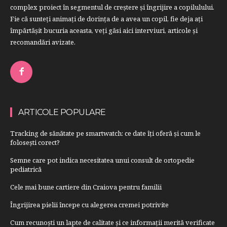
complex proiect în segmentul de creştere şi îngrijire a copilulului.
Fie că sunteţi animaţi de dorinţa de a avea un copil, fie deja aţi
împărtăşit bucuria aceasta, veți găsi aici interviuri, articole şi
recomandări avizate.
ARTICOLE POPULARE
Tracking de sănătate pe smartwatch: ce date îți oferă și cum le
folosești corect?
Semne care pot indica necesitatea unui consult de ortopedie
pediatrică
Cele mai bune cartiere din Craiova pentru familii
Îngrijirea pielii începe cu alegerea cremei potrivite
Cum recunoști un lapte de calitate și ce informații merită verificate