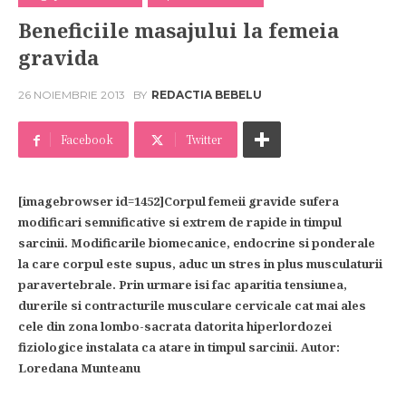
Beneficiile masajului la femeia
gravida
26 NOIEMBRIE 2013
BY
REDACTIA BEBELU
Facebook
Twitter
[imagebrowser id=1452]Corpul femeii gravide sufera
modificari semnificative si extrem de rapide in timpul
sarcinii. Modificarile biomecanice, endocrine si ponderale
la care corpul este supus, aduc un stres in plus musculaturii
paravertebrale. Prin urmare isi fac aparitia tensiunea,
durerile si contracturile musculare cervicale cat mai ales
cele din zona lombo-sacrata datorita hiperlordozei
fiziologice instalata ca atare in timpul sarcinii. Autor:
Loredana Munteanu