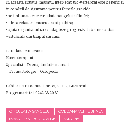
In aceasta situatie, masajul inter-scapulo-vertebral este benefic si
in conditii de siguranta pentru femeile gravide:
• se imbunatateste circulatia sangelui si limfei;
• ofera relaxare musculara si psihica;
• ajuta organismul sa se adapteze progresiv la biomecanica
vertebrala din timpul sarcinii.
Loredana Munteanu
Kinetoterapeut
Specialist – Drenaj limfatic manual
– Traumatologie – Ortopedie
Cabinet: str. Toamnei, nr. 38, sect. 2, Bucuresti
Programari: tel: 0742 88 20 83
CIRCULATIA SANGELUI
COLOANA VERTEBRALA
MASAJ PENTRU GRAVIDE
SARCINA