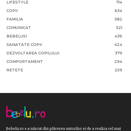
LIFESTYLE
714
COPII
634
FAMILIA
582
COMUNICAT
521
BEBELUSI
436
SANATATE COPII
424
DEZVOLTAREA COPILULUI
379
COMPORTAMENT
294
RETETE
259
Bebelu.ro s-a născut din plăcerea autorilor ei de a realiza cel mai