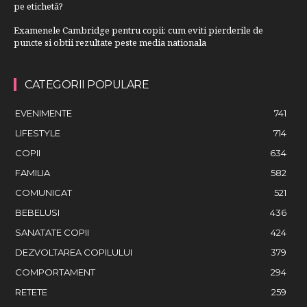
pe etichetă?
Examenele Cambridge pentru copii: cum eviti pierderile de
puncte si obtii rezultate peste media nationala
CATEGORII POPULARE
EVENIMENTE
741
LIFESTYLE
714
COPII
634
FAMILIA
582
COMUNICAT
521
BEBELUSI
436
SANATATE COPII
424
DEZVOLTAREA COPILULUI
379
COMPORTAMENT
294
RETETE
259