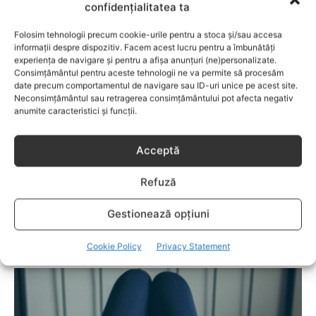
confidențialitatea ta
Îngrijirea pielii în timpul sarcinii – Ritualul
pentru un ten impecabil
Folosim tehnologii precum cookie-urile pentru a stoca și/sau accesa
informații despre dispozitiv. Facem acest lucru pentru a îmbunătăți
experiența de navigare și pentru a afișa anunțuri (ne)personalizate.
Consimțământul pentru aceste tehnologii ne va permite să procesăm
date precum comportamentul de navigare sau ID-uri unice pe acest site.
Neconsimțământul sau retragerea consimțământului pot afecta negativ
anumite caracteristici și funcții.
Acceptă
Refuză
Gestionează opțiuni
INGRIJIREA IN SARCINA
Cum sa preveniti vergeturile in timpul
Cookie Policy
Privacy Statement
sarcinii