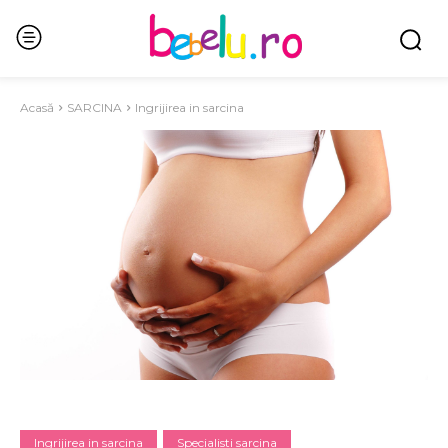
Acasă
SARCINA
Ingrijirea in sarcina
Ingrijirea in sarcina
Specialisti sarcina