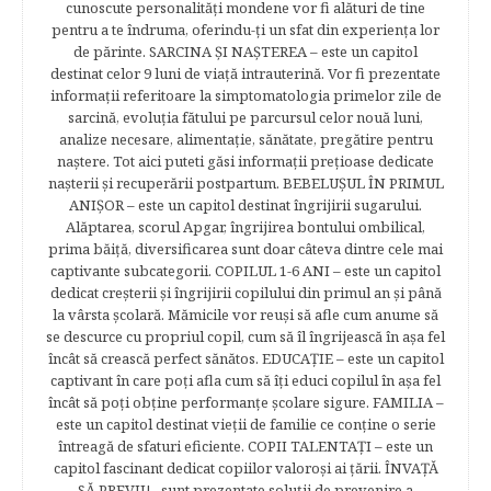
cunoscute personalităţi mondene vor fi alături de tine
pentru a te îndruma, oferindu-ţi un sfat din experienţa lor
de părinte. SARCINA ŞI NAŞTEREA – este un capitol
destinat celor 9 luni de viaţă intrauterină. Vor fi prezentate
informaţii referitoare la simptomatologia primelor zile de
sarcină, evoluţia fătului pe parcursul celor nouă luni,
analize necesare, alimentaţie, sănătate, pregătire pentru
naştere. Tot aici puteti găsi informaţii preţioase dedicate
naşterii şi recuperării postpartum. BEBELUŞUL ÎN PRIMUL
ANIŞOR – este un capitol destinat îngrijirii sugarului.
Alăptarea, scorul Apgar, îngrijirea bontului ombilical,
prima băiţă, diversificarea sunt doar câteva dintre cele mai
captivante subcategorii. COPILUL 1-6 ANI – este un capitol
dedicat creşterii şi îngrijirii copilului din primul an şi până
la vârsta şcolară. Mămicile vor reuşi să afle cum anume să
se descurce cu propriul copil, cum să îl îngrijească în aşa fel
încât să crească perfect sănătos. EDUCAŢIE – este un capitol
captivant în care poţi afla cum să îţi educi copilul în aşa fel
încât să poţi obţine performanţe şcolare sigure. FAMILIA –
este un capitol destinat vieţii de familie ce conţine o serie
întreagă de sfaturi eficiente. COPII TALENTAŢI – este un
capitol fascinant dedicat copiilor valoroși ai țării. ÎNVAŢĂ
SĂ PREVII! –sunt prezentate soluţii de prevenire a