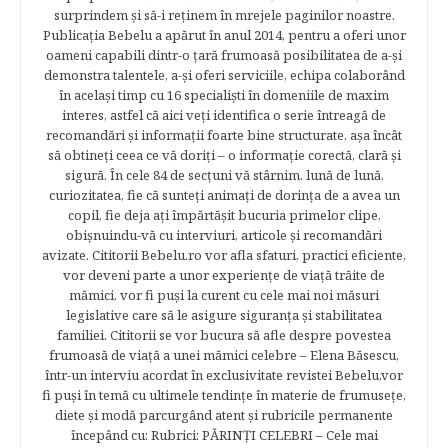
surprindem şi să-i reţinem în mrejele paginilor noastre.​
Publicația Bebelu a apărut în anul 2014, pentru a oferi unor
oameni capabili dintr-o ţară frumoasă posibilitatea de a-şi
demonstra talentele, a-şi oferi serviciile, echipa colaborând
în acelaşi timp cu 16 specialişti în domeniile de maxim
interes, astfel că aici veţi identifica o serie întreagă de
recomandări şi informaţii foarte bine structurate, aşa încât
să obtineţi ceea ce vă doriţi – o informaţie corectă, clară şi
sigură. În cele 84 de secțuni vă stârnim, lună de lună,
curiozitatea, fie că sunteţi animaţi de dorinţa de a avea un
copil, fie deja aţi împărtăşit bucuria primelor clipe,
obişnuindu-vă cu interviuri, articole şi recomandări
avizate. Cititorii Bebelu.ro vor afla sfaturi, practici eficiente,
vor deveni parte a unor experienţe de viaţă trăite de
mămici, vor fi puşi la curent cu cele mai noi măsuri
legislative care să le asigure siguranţa şi stabilitatea
familiei. Cititorii se vor bucura să afle despre povestea
frumoasă de viață a unei mămici celebre – Elena Băsescu,
într-un interviu acordat în exclusivitate revistei Bebelu,vor
fi puşi în temă cu ultimele tendinţe în materie de frumuseţe,
diete şi modă parcurgând atent şi rubricile permanente
începând cu: Rubrici: PĂRINŢI CELEBRI – Cele mai