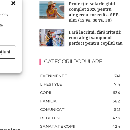
Protecție solară: ghid
complet 2026 pentru
alegerea corectă a SPF-
zitiv.
ului (15 vs. 30 vs. 50)
te
u
Fără lacrimi, fără iritații:
cum alegi șamponul
perfect pentru copilul tău
forma si
țiuni
CATEGORII POPULARE
EVENIMENTE
741
LIFESTYLE
714
COPII
634
FAMILIA
582
COMUNICAT
521
BEBELUSI
436
SANATATE COPII
424
revenirea