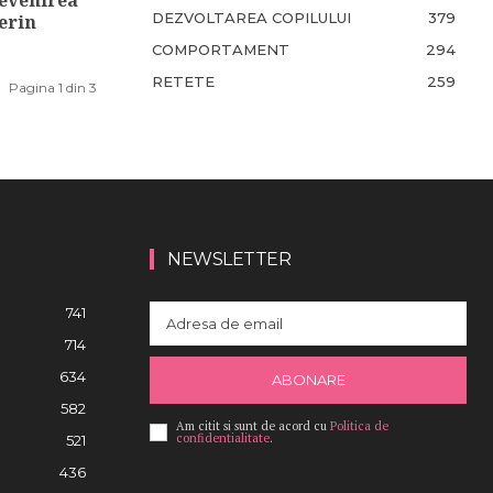
DEZVOLTAREA COPILULUI
379
erin
COMPORTAMENT
294
RETETE
259
Pagina 1 din 3
NEWSLETTER
741
714
634
ABONARE
582
Am citit si sunt de acord cu
Politica de
confidentialitate
.
521
436