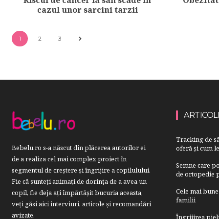
cazul unor sarcini tarzii
1
2
3
ARTICOL
Tracking de să
Bebelu.ro s-a născut din plăcerea autorilor ei
oferă și cum le
de a realiza cel mai complex proiect în
Semne care pot
segmentul de creştere şi îngrijire a copilulului.
de ortopedie p
Fie că sunteţi animaţi de dorinţa de a avea un
Cele mai bune 
copil, fie deja aţi împărtăşit bucuria aceasta,
familii
veți găsi aici interviuri, articole şi recomandări
avizate.
Îngrijirea pie