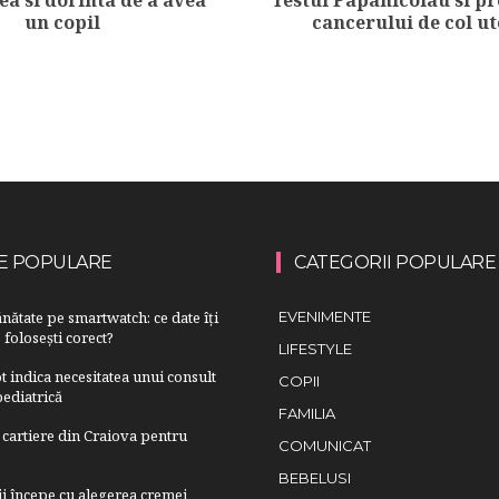
un copil
cancerului de col ut
E POPULARE
CATEGORII POPULARE
nătate pe smartwatch: ce date îți
EVENIMENTE
 folosești corect?
LIFESTYLE
 indica necesitatea unui consult
COPII
ediatrică
FAMILIA
cartiere din Craiova pentru
COMUNICAT
BEBELUSI
lii începe cu alegerea cremei