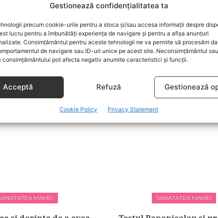
Gestionează confidențialitatea ta
hnologii precum cookie-urile pentru a stoca și/sau accesa informații despre dispo
t lucru pentru a îmbunătăți experiența de navigare și pentru a afișa anunțuri
nalizate. Consimțământul pentru aceste tehnologii ne va permite să procesăm da
mportamentul de navigare sau ID-uri unice pe acest site. Neconsimțământul sa
 consimțământului pot afecta negativ anumite caracteristici și funcții.
DESPRE SARCINA
DUPA NASTERE
upa 35 de ani – cu ce te
Sfaturi pentru a fi in 
Acceptă
Refuză
Gestionează op
oti confrunta?
dupa nastere
Cookie Policy
Privacy Statement
SANATATEA MAMEI
SANATATEA MAMEI
ea si dorinta de a avea
Testul Papanicolau si p