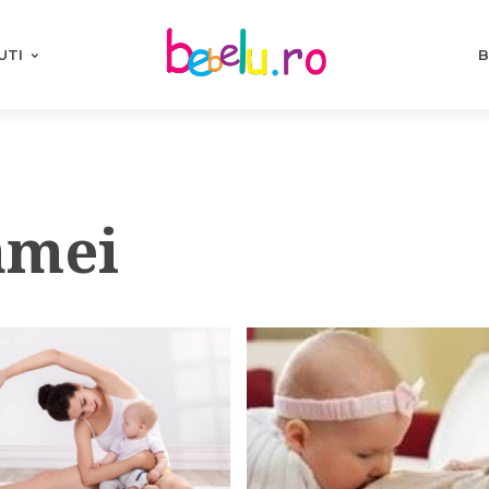
UTI
B
amei