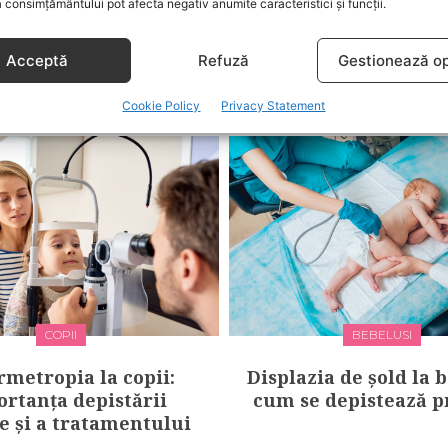
 consimțământului pot afecta negativ anumite caracteristici și funcții.
i care îți vor fermeca
Ce spun culorile trus
bebelușul
botez despre person
Acceptă
Refuză
Gestionează op
bebelușei tal
Cookie Policy
Privacy Statement
COPII
BEBELUSI
rmetropia la copii:
Displazia de șold la 
rtanța depistării
cum se depistează p
e și a tratamentului