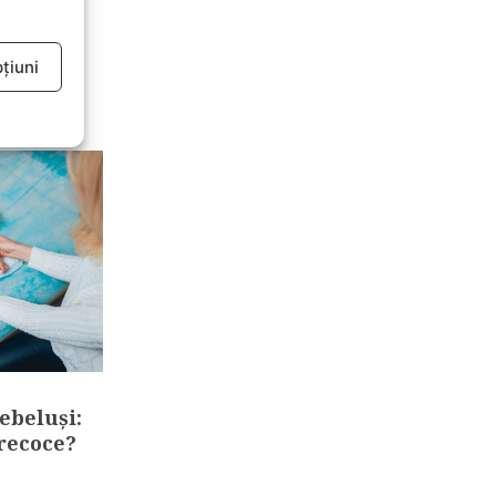
oului de
alitatea
țiuni
e
bebeluși:
recoce?