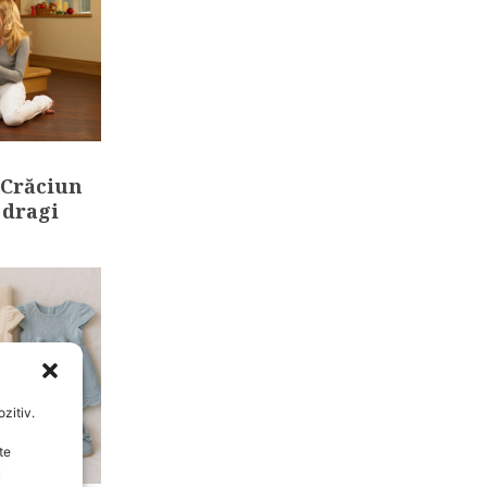
 Crăciun
 dragi
zitiv.
te
u