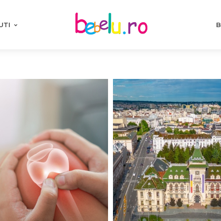
UTI
B