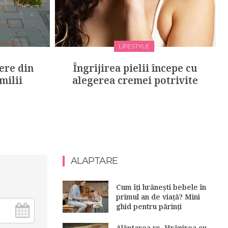
LIFESTYLE
ere din
Îngrijirea pielii începe cu
milii
alegerea cremei potrivite
ALAPTARE
Cum îți hrănești bebele în
primul an de viață? Mini
ghid pentru părinți
Alăptarea vs. Hrănirea cu