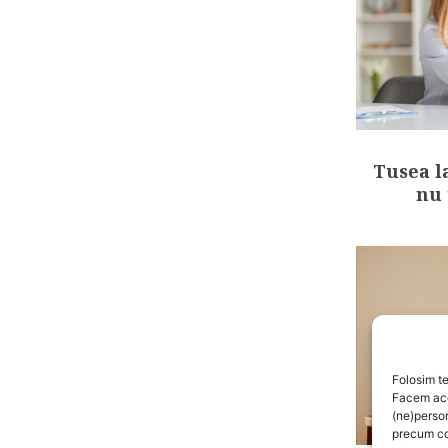
Tusea l
nu 
Folosim te
Facem aces
(ne)perso
precum co