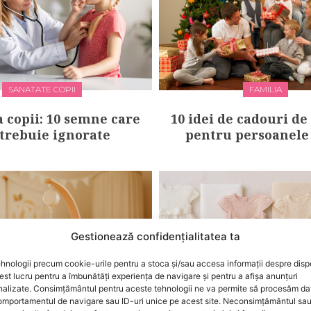
SANATATE COPII
FAMILIA
a copii: 10 semne care
10 idei de cadouri de
trebuie ignorate
pentru persoanele
Gestionează confidențialitatea ta
hnologii precum cookie-urile pentru a stoca și/sau accesa informații despre dispo
t lucru pentru a îmbunătăți experiența de navigare și pentru a afișa anunțuri
nalizate. Consimțământul pentru aceste tehnologii ne va permite să procesăm da
mportamentul de navigare sau ID-uri unice pe acest site. Neconsimțământul sa
BEBELUSI
BEBELUSI