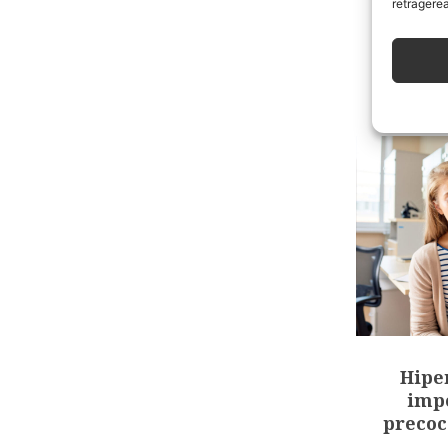
retragerea
7 jucări
Hipe
impo
precoc