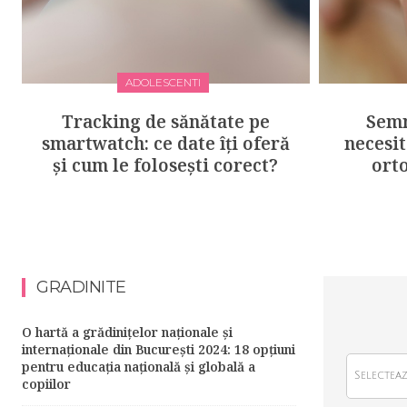
ADOLESCENTI
Tracking de sănătate pe
Semn
smartwatch: ce date îți oferă
necesit
și cum le folosești corect?
ort
GRADINITE
O hartă a grădinițelor naționale și
internaționale din București 2024: 18 opțiuni
pentru educația națională și globală a
copiilor