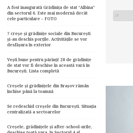
A fost inaugurată Grădinița de stat “Albina”
din sectorul 6. Este mai modernă decât
cele particulare – FOTO
7 creșe și grădinițe sociale din București
și-au deschis porțile. Activitățile se vor
desfășura în exterior
Vești bune pentru părinți! 28 de grădiniţe
de stat vor fi deschise în această vară în
București. Lista completă
Creșele și grădinițele din Brașov rămân
închise până la toamnă
Se redeschid creșele din București. Situația
centralizată a sectoarelor
Creșele, grădinițele și after-school-urile,
deschise toată vara, în Sectorul 4 al